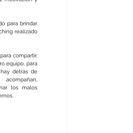
o para brindar 
hing realizado 
ara compartir, 
o equipo, para 
ay detrás de 
 acompañan, 
ar los malos 
ernos.