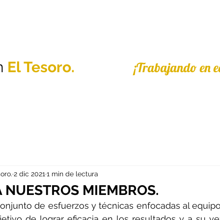
PERMANENC
INICIO
Experiencias
CONTACTO
n
El Tesoro.
¡Trabajando en e
oro.
2 dic 2021
1 min de lectura
A NUESTROS MIEMBROS.
conjunto de esfuerzos y técnicas enfocadas al equip
tivo de lograr eficacia en los resultados y a su ve