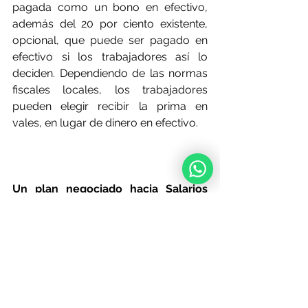
pagada como un bono en efectivo, 
además del 20 por ciento existente, 
opcional, que puede ser pagado en 
efectivo si los trabajadores así lo 
deciden. Dependiendo de las normas 
fiscales locales, los trabajadores 
pueden elegir recibir la prima en 
vales, en lugar de dinero en efectivo.
Un plan negociado hacia Salarios 
Digitales:
 Creemos que la 
negociación colectiva es el enfoque 
más sostenible económicamente y 
más empoderante socialmente para 
alcanzar un Salario Digno, tanto para 
los trabajadores como para sus 
empleadores. El Estándar de Trabajo 