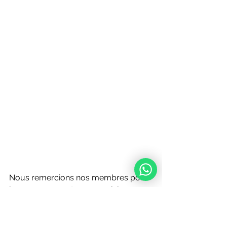
Nous remercions nos membres pour 
leur engagement personnel, leur 
dévouement et leurs efforts qui nous 
rendent meilleurs dans notre travail.