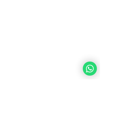
El Tesoro Corporation.
77th Street Nr 76-04
Carepa, Antioquia.
Telephone:
815 82 92 - 311 715 8964